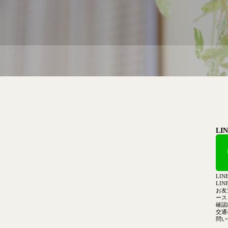
L
LI
LI
お友
ース
確認
交通
問い