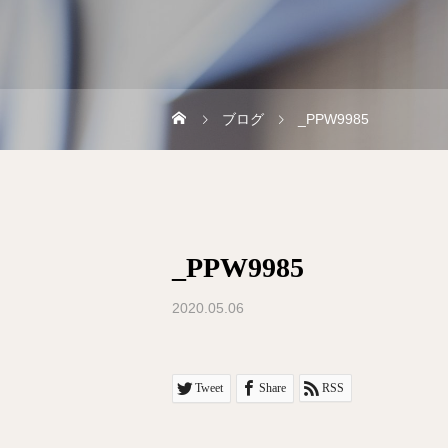
ブログ
_PPW9985
_PPW9985
2020.05.06
Tweet
Share
RSS