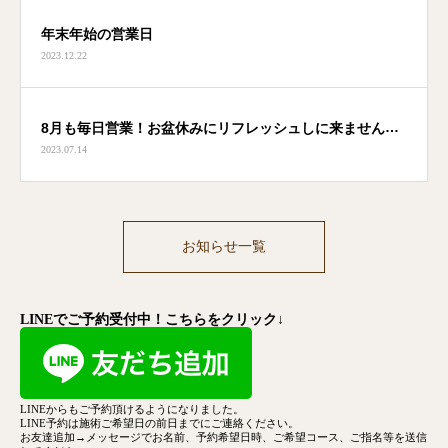
年末年始の営業日
2023.12.22
8月も毎日営業！お盆休みにリフレッシュしに来ません
2023.07.14
か？
お知らせ一覧
LINEでご予約受付中！こちらをクリック↓
LINEからもご予約頂けるようになりました。
LINE予約は施術ご希望日の前日までにご連絡ください。
お友達追加→メッセージでお名前、予約希望日時、ご希望コース、
ご指名等を送信