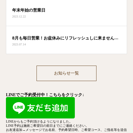
年末年始の営業日
2023.12.22
8月も毎日営業！お盆休みにリフレッシュしに来ません
2023.07.14
か？
お知らせ一覧
LINEでご予約受付中！こちらをクリック↓
LINEからもご予約頂けるようになりました。
LINE予約は施術ご希望日の前日までにご連絡ください。
お友達追加→メッセージでお名前、予約希望日時、ご希望コース、
ご指名等を送信